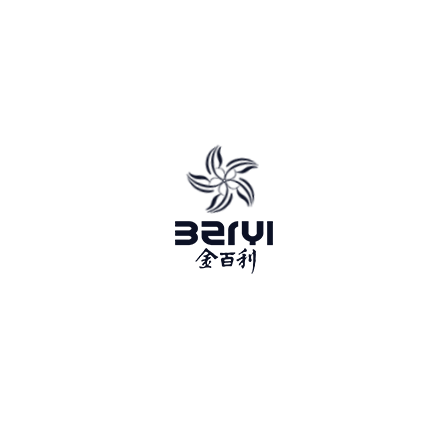
佛山市凯立德家具有限公司是一家成立于1993年专门从事软体家
具制造销售的企业，坐落于中国家具之都佛山顺德，也是国内最
早生产软体家具的企业之一。1993 年“金百利”家具品牌被注册而
成为佛山市凯立德家具有限公司旗下品牌....
简介
｜
发展历程
｜
产品优势
｜
证书
金典系列/
最新
信息